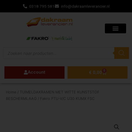
Ga
0318 795 581
info@dakraamleverancier.nl
naar
de
inhoud
Producten
zoeken
0
Account
Winkelwagen
€
0,00
Home
/
TUIMELDAKRAMEN MET WITTE KUNSTSTOF
BESCHERMLAAG
/ Fakro FTU-V/C U30 KUMX FSC