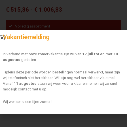
Prijsklasse:
€
515,36
-
€
1.006,83
€ 515,36
tot
Volledig assortiment
€ 1.006,83
FAKRO® voorkeursdealer
Vakantiemelding
Gratis verzending vanaf €400,-
Fakro
FTU-
In verband met onze zomervakantie zijn wij van
17 juli tot en met 10
Maat
augustus
gesloten.
V/C
U30
Tijdens deze periode worden bestellingen normaal verwerkt, maar zijn
KUMX
WISSEN
wij telefonisch niet bereikbaar. Wij zijn nog wel bereikbaar via e-mail.
FSC
Vanaf
11 augustus
staan wij weer voor u klaar en nemen wij zo snel
Fakro FTU-V/C U30 KUMX FSC 02 55×98
aantal
mogelijk contact met u op.
€
515,36
Wij wensen u een fijne zomer!