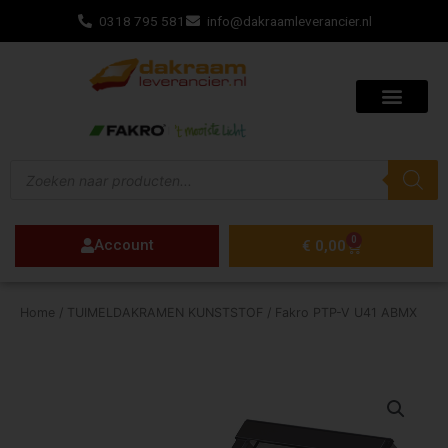
Ga
0318 795 581
info@dakraamleverancier.nl
naar
de
inhoud
Producten
zoeken
0
Account
Winkelwagen
€
0,00
Home
/
TUIMELDAKRAMEN KUNSTSTOF
/ Fakro PTP-V U41 ABMX