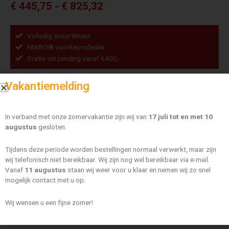
Prijsklasse:
€
445,75
-
€
825,32
€ 445,75
tot
Volledig assortiment
€ 825,32
FAKRO® voorkeursdealer
Gratis verzending vanaf €400,-
Fakro
Vakantiemelding
PTP-
Maat
V
U41
In verband met onze zomervakantie zijn wij van
17 juli tot en met 10
ABMX
WISSEN
augustus
gesloten.
aantal
Fakro PTP-V U41 ABMX 01 55×78
Tijdens deze periode worden bestellingen normaal verwerkt, maar zijn
€
445,75
wij telefonisch niet bereikbaar. Wij zijn nog wel bereikbaar via e-mail.
Vanaf
11 augustus
staan wij weer voor u klaar en nemen wij zo snel
mogelijk contact met u op.
Wij wensen u een fijne zomer!