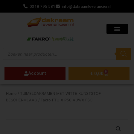
Ga
0318 795 581
info@dakraamleverancier.nl
naar
de
inhoud
Producten
zoeken
0
Account
Winkelwagen
€
0,00
Home
/
TUIMELDAKRAMEN MET WITTE KUNSTSTOF
BESCHERMLAAG
/ Fakro FTU-X P50 AUWX FSC