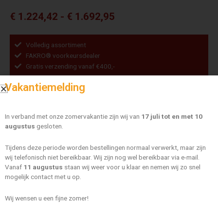
Prijsklasse:
€
1.224,42
-
€
1.692,95
€ 1.224,42
tot
Volledig assortiment
€ 1.692,95
FAKRO® voorkeursdealer
Gratis verzending vanaf €400,-
Fakro
Vakantiemelding
FTU-
Maat
X
P50
In verband met onze zomervakantie zijn wij van
17 juli tot en met 10
AUWX
augustus
gesloten.
WISSEN
FSC
Fakro FTU-X P50 AUWX FSC 02 55×98
aantal
Tijdens deze periode worden bestellingen normaal verwerkt, maar zijn
wij telefonisch niet bereikbaar. Wij zijn nog wel bereikbaar via e-mail.
€
1.224,42
Vanaf
11 augustus
staan wij weer voor u klaar en nemen wij zo snel
mogelijk contact met u op.
Wij wensen u een fijne zomer!