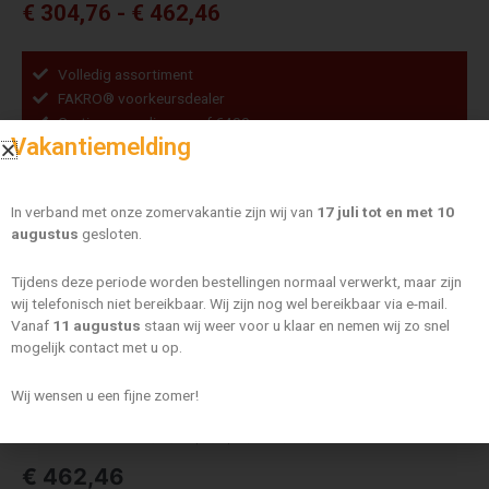
Prijsklasse:
€
304,76
-
€
462,46
€ 304,76
tot
Volledig assortiment
€ 462,46
FAKRO® voorkeursdealer
Gratis verzending vanaf €400,-
Vakantiemelding
Fakro
ARF
Groep
NE
In verband met onze zomervakantie zijn wij van
17 juli tot en met 10
Z-
augustus
gesloten.
Wave
Kleur
aantal
Tijdens deze periode worden bestellingen normaal verwerkt, maar zijn
wij telefonisch niet bereikbaar. Wij zijn nog wel bereikbaar via e-mail.
Maat
Vanaf
11 augustus
staan wij weer voor u klaar en nemen wij zo snel
mogelijk contact met u op.
Wij wensen u een fijne zomer!
WISSEN
Fakro ARF NE Z-Wave II (054) 134×160 cm
€
462,46