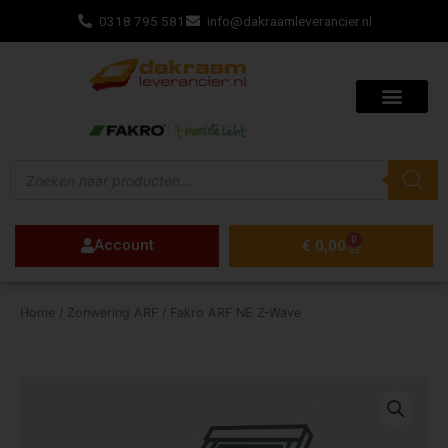
Ga
0318 795 581
info@dakraamleverancier.nl
naar
de
inhoud
Producten
zoeken
0
Account
Winkelwagen
€
0,00
Home
/
Zonwering ARF
/ Fakro ARF NE Z-Wave