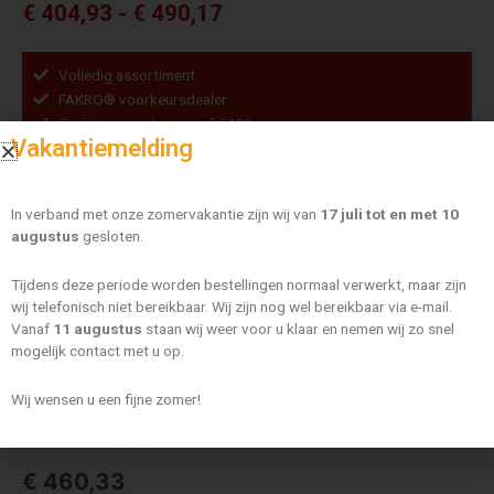
Prijsklasse:
€
404,93
-
€
490,17
€ 404,93
tot
Volledig assortiment
€ 490,17
FAKRO® voorkeursdealer
Gratis verzending vanaf €400,-
Vakantiemelding
Fakro
ARF
Groep
II
In verband met onze zomervakantie zijn wij van
17 juli tot en met 10
Z-
augustus
gesloten.
Wave
Kleur
aantal
Tijdens deze periode worden bestellingen normaal verwerkt, maar zijn
wij telefonisch niet bereikbaar. Wij zijn nog wel bereikbaar via e-mail.
Maat
Vanaf
11 augustus
staan wij weer voor u klaar en nemen wij zo snel
mogelijk contact met u op.
Wij wensen u een fijne zomer!
WISSEN
Fakro ARF II (053) 114×140 Z-Wave Solar
€
460,33