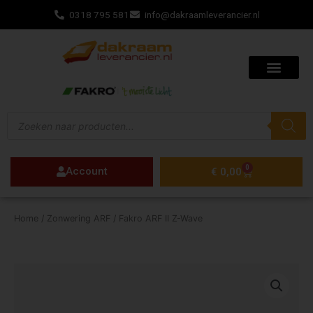
Ga
0318 795 581
info@dakraamleverancier.nl
naar
de
inhoud
Producten
zoeken
0
Account
Winkelwagen
€
0,00
Home
/
Zonwering ARF
/ Fakro ARF II Z-Wave