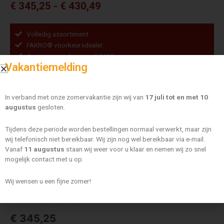
Prijsklasse:
€
345,25
-
€
430,49
€ 345,25
tot
Volledig assortiment
€ 430,49
FAKRO® voorkeursdealer
Gratis verzending vanaf €400,-
Vakantiemelding
Fakro
ARF/D
Groep
II
In verband met onze zomervakantie zijn wij van
17 juli tot en met 10
Z-
augustus
gesloten.
Wave
Kleur
aantal
Tijdens deze periode worden bestellingen normaal verwerkt, maar zijn
wij telefonisch niet bereikbaar. Wij zijn nog wel bereikbaar via e-mail.
Maat
Vanaf
11 augustus
staan wij weer voor u klaar en nemen wij zo snel
mogelijk contact met u op.
Wij wensen u een fijne zomer!
WISSEN
Fakro ARF/D II (053) 60×90 Z-Wave
€
345,25