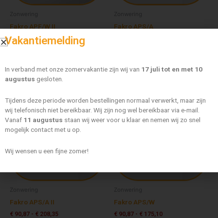
gekozen
gekozen
worden
worden
Zonwering
Zonwering
op
op
Fakro APF/W II
Fakro APS/A
de
de
Vakantiemelding
€
150,72
-
€
281,48
€
90,87
-
€
175,10
productpagina
productpagi
Opties selecteren
Opties selecteren
In verband met onze zomervakantie zijn wij van
17 juli tot en met 10
augustus
gesloten.
Prijsklasse:
Prijsklasse:
Dit
Dit
€ 90,87
€ 90,87
Tijdens deze periode worden bestellingen normaal verwerkt, maar zijn
product
product
tot
tot
wij telefonisch niet bereikbaar. Wij zijn nog wel bereikbaar via e-mail.
heeft
heeft
€ 208,35
€ 175,10
Vanaf
11 augustus
staan wij weer voor u klaar en nemen wij zo snel
meerdere
meerdere
mogelijk contact met u op.
variaties.
variaties.
Deze
Deze
Wij wensen u een fijne zomer!
optie
optie
kan
kan
gekozen
gekozen
worden
worden
Zonwering
Zonwering
op
op
Fakro APS/A II
Fakro APS/W
de
de
€
90,87
-
€
208,35
€
90,87
-
€
175,10