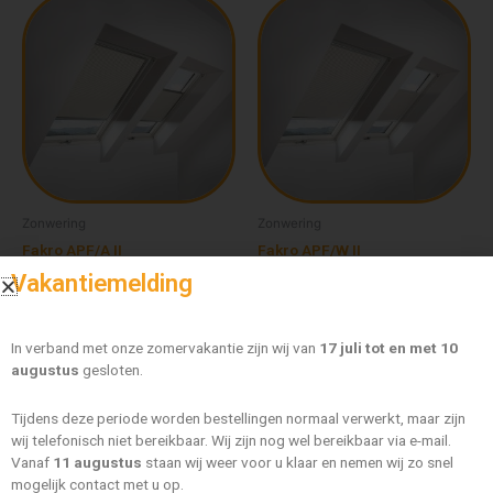
Dit
Dit
€ 150,72
€ 150,72
product
product
tot
tot
heeft
heeft
€ 281,48
€ 281,48
meerdere
meerdere
variaties.
variaties.
Deze
Deze
optie
optie
kan
kan
gekozen
gekozen
worden
worden
Zonwering
Zonwering
op
op
Fakro APF/A II
Fakro APF/W II
de
de
Vakantiemelding
€
150,72
-
€
281,48
€
150,72
-
€
281,48
productpagina
productpagi
Opties selecteren
Opties selecteren
In verband met onze zomervakantie zijn wij van
17 juli tot en met 10
augustus
gesloten.
Tijdens deze periode worden bestellingen normaal verwerkt, maar zijn
wij telefonisch niet bereikbaar. Wij zijn nog wel bereikbaar via e-mail.
Vanaf
11 augustus
staan wij weer voor u klaar en nemen wij zo snel
mogelijk contact met u op.